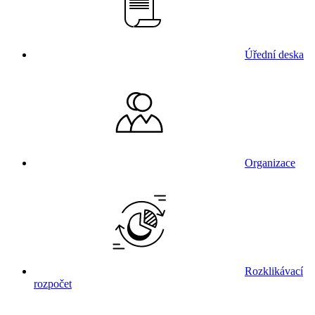
Úřední deska
Organizace
Rozklikávací
rozpočet