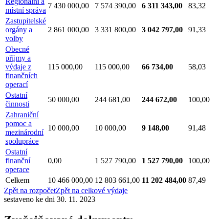
Regionální a
7 430 000,00
7 574 390,00
6 311 343,00
83,32
místní správa
Zastupitelské
orgány a
2 861 000,00
3 331 800,00
3 042 797,00
91,33
volby
Obecné
příjmy a
výdaje z
115 000,00
115 000,00
66 734,00
58,03
finančních
operací
Ostatní
50 000,00
244 681,00
244 672,00
100,00
činnosti
Zahraniční
pomoc a
10 000,00
10 000,00
9 148,00
91,48
mezinárodní
spolupráce
Ostatní
finanční
0,00
1 527 790,00
1 527 790,00
100,00
operace
Celkem
10 466 000,00
12 803 661,00
11 202 484,00
87,49
Zpět na rozpočet
Zpět na celkové výdaje
sestaveno ke dni 30. 11. 2023