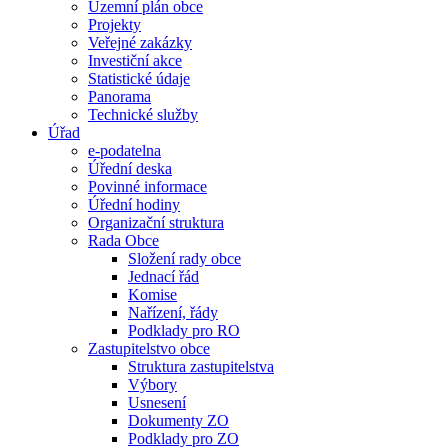
Územní plán obce
Projekty
Veřejné zakázky
Investiční akce
Statistické údaje
Panorama
Technické služby
Úřad
e-podatelna
Úřední deska
Povinné informace
Úřední hodiny
Organizační struktura
Rada Obce
Složení rady obce
Jednací řád
Komise
Nařízení, řády
Podklady pro RO
Zastupitelstvo obce
Struktura zastupitelstva
Výbory
Usnesení
Dokumenty ZO
Podklady pro ZO