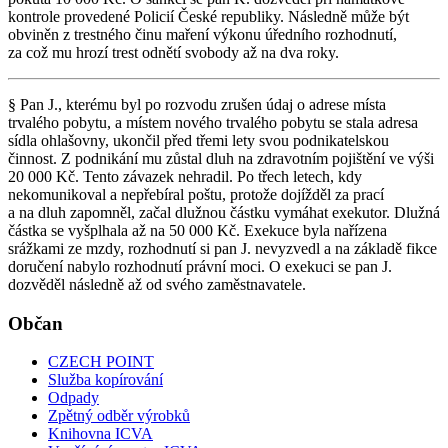
kontrole provedené Policií České republiky. Následně může být
obviněn z trestného činu maření výkonu úředního rozhodnutí,
za což mu hrozí trest odnětí svobody až na dva roky.
§ Pan J., kterému byl po rozvodu zrušen údaj o adrese místa
trvalého pobytu, a místem nového trvalého pobytu se stala adresa
sídla ohlašovny, ukončil před třemi lety svou podnikatelskou
činnost. Z podnikání mu zůstal dluh na zdravotním pojištění ve výši
20 000 Kč. Tento závazek nehradil. Po třech letech, kdy
nekomunikoval a nepřebíral poštu, protože dojížděl za prací
a na dluh zapomněl, začal dlužnou částku vymáhat exekutor. Dlužná
částka se vyšplhala až na 50 000 Kč. Exekuce byla nařízena
srážkami ze mzdy, rozhodnutí si pan J. nevyzvedl a na základě fikce
doručení nabylo rozhodnutí právní moci. O exekuci se pan J.
dozvěděl následně až od svého zaměstnavatele.
Občan
CZECH POINT
Služba kopírování
Odpady
Zpětný odběr výrobků
Knihovna ICVA