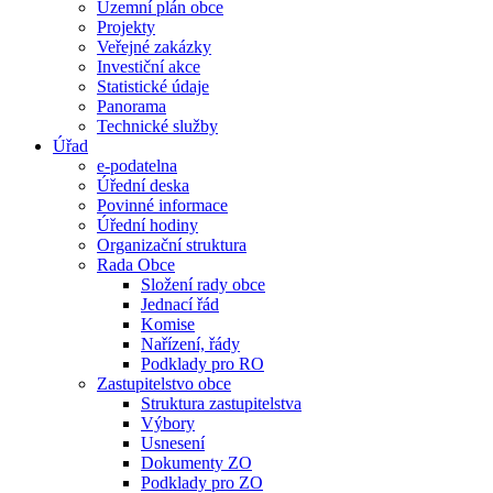
Územní plán obce
Projekty
Veřejné zakázky
Investiční akce
Statistické údaje
Panorama
Technické služby
Úřad
e-podatelna
Úřední deska
Povinné informace
Úřední hodiny
Organizační struktura
Rada Obce
Složení rady obce
Jednací řád
Komise
Nařízení, řády
Podklady pro RO
Zastupitelstvo obce
Struktura zastupitelstva
Výbory
Usnesení
Dokumenty ZO
Podklady pro ZO