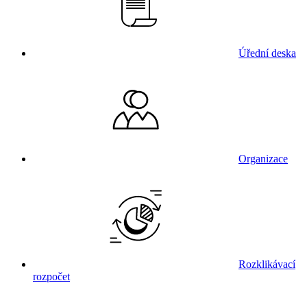
Úřední deska
Organizace
Rozklikávací
rozpočet