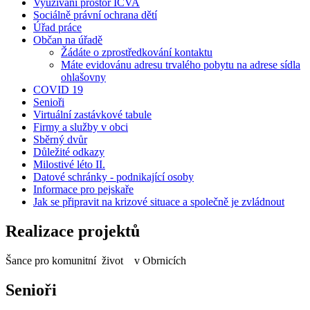
Využívání prostor ICVA
Sociálně právní ochrana dětí
Úřad práce
Občan na úřadě
Žádáte o zprostředkování kontaktu
Máte evidovánu adresu trvalého pobytu na adrese sídla
ohlašovny
COVID 19
Senioři
Virtuální zastávkové tabule
Firmy a služby v obci
Sběrný dvůr
Důležité odkazy
Milostivé léto II.
Datové schránky - podnikající osoby
Informace pro pejskaře
Jak se připravit na krizové situace a společně je zvládnout
Realizace projektů
Šance pro komunitní život v Obrnicích
Senioři