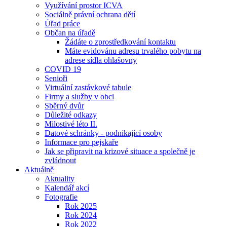
Využívání prostor ICVA
Sociálně právní ochrana dětí
Úřad práce
Občan na úřadě
Žádáte o zprostředkování kontaktu
Máte evidovánu adresu trvalého pobytu na
adrese sídla ohlašovny
COVID 19
Senioři
Virtuální zastávkové tabule
Firmy a služby v obci
Sběrný dvůr
Důležité odkazy
Milostivé léto II.
Datové schránky - podnikající osoby
Informace pro pejskaře
Jak se připravit na krizové situace a společně je
zvládnout
Aktuálně
Aktuality
Kalendář akcí
Fotografie
Rok 2025
Rok 2024
Rok 2022