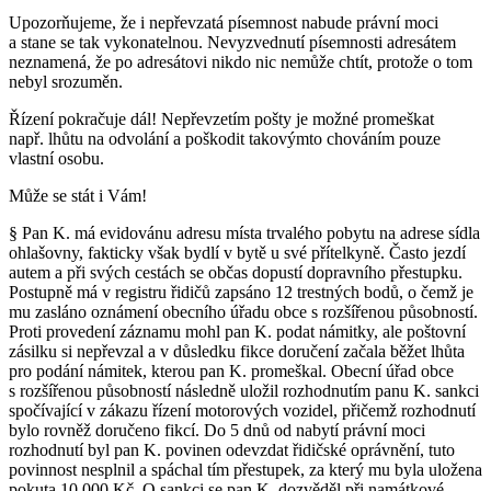
Upozorňujeme, že i nepřevzatá písemnost nabude právní moci
a stane se tak vykonatelnou. Nevyzvednutí písemnosti adresátem
neznamená, že po adresátovi nikdo nic nemůže chtít, protože o tom
nebyl srozuměn.
Řízení pokračuje dál! Nepřevzetím pošty je možné promeškat
např. lhůtu na odvolání a poškodit takovýmto chováním pouze
vlastní osobu.
Může se stát i Vám!
§ Pan K. má evidovánu adresu místa trvalého pobytu na adrese sídla
ohlašovny, fakticky však bydlí v bytě u své přítelkyně. Často jezdí
autem a při svých cestách se občas dopustí dopravního přestupku.
Postupně má v registru řidičů zapsáno 12 trestných bodů, o čemž je
mu zasláno oznámení obecního úřadu obce s rozšířenou působností.
Proti provedení záznamu mohl pan K. podat námitky, ale poštovní
zásilku si nepřevzal a v důsledku fikce doručení začala běžet lhůta
pro podání námitek, kterou pan K. promeškal. Obecní úřad obce
s rozšířenou působností následně uložil rozhodnutím panu K. sankci
spočívající v zákazu řízení motorových vozidel, přičemž rozhodnutí
bylo rovněž doručeno fikcí. Do 5 dnů od nabytí právní moci
rozhodnutí byl pan K. povinen odevzdat řidičské oprávnění, tuto
povinnost nesplnil a spáchal tím přestupek, za který mu byla uložena
pokuta 10 000 Kč. O sankci se pan K. dozvěděl při namátkové