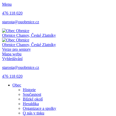
Menu
476 118 020
starosta@ouobrnice.cz
Obrnice
Chanov, České Zlatníky
Obrnice
Chanov, České Zlatníky
Verze pro seniory
Mapa webu
Vyhledávání
starosta@ouobrnice.cz
476 118 020
Obec
Historie
Současnost
Blízké okolí
Heraldika
Organizace a spolky
O nás v tisku