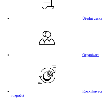
Úřední deska
Organizace
Rozklikávací
rozpočet