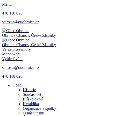
Menu
476 118 020
starosta@ouobrnice.cz
Obrnice
Chanov, České Zlatníky
Obrnice
Chanov, České Zlatníky
Verze pro seniory
Mapa webu
Vyhledávání
starosta@ouobrnice.cz
476 118 020
Obec
Historie
Současnost
Blízké okolí
Heraldika
Organizace a spolky
O nás v tisku