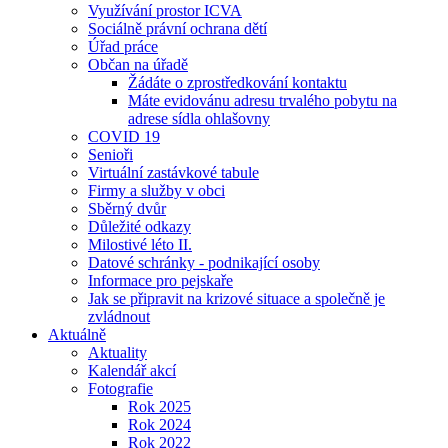
Využívání prostor ICVA
Sociálně právní ochrana dětí
Úřad práce
Občan na úřadě
Žádáte o zprostředkování kontaktu
Máte evidovánu adresu trvalého pobytu na
adrese sídla ohlašovny
COVID 19
Senioři
Virtuální zastávkové tabule
Firmy a služby v obci
Sběrný dvůr
Důležité odkazy
Milostivé léto II.
Datové schránky - podnikající osoby
Informace pro pejskaře
Jak se připravit na krizové situace a společně je
zvládnout
Aktuálně
Aktuality
Kalendář akcí
Fotografie
Rok 2025
Rok 2024
Rok 2022