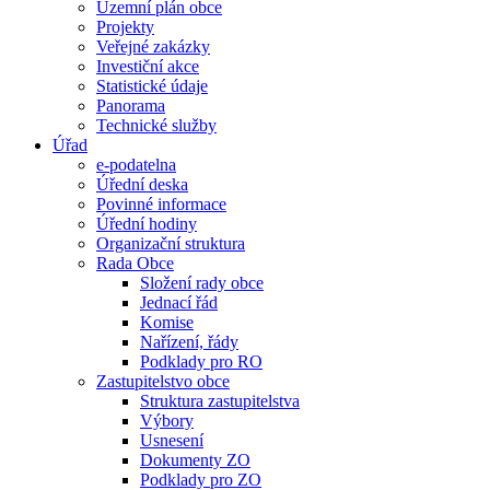
Územní plán obce
Projekty
Veřejné zakázky
Investiční akce
Statistické údaje
Panorama
Technické služby
Úřad
e-podatelna
Úřední deska
Povinné informace
Úřední hodiny
Organizační struktura
Rada Obce
Složení rady obce
Jednací řád
Komise
Nařízení, řády
Podklady pro RO
Zastupitelstvo obce
Struktura zastupitelstva
Výbory
Usnesení
Dokumenty ZO
Podklady pro ZO