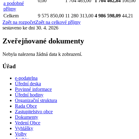
0,00
1 704 463,00
1 704 462,84
100,00
a podobné
příjmy
Celkem
9 575 850,00
11 280 313,00
4 986 598,09
44,21
Zpět na rozpočet
Zpět na celkové příjmy
sestaveno ke dni 30. 4. 2026
Zveřejňované dokumenty
Nebyla nalezena žádná data k zobrazení.
Úřad
e-podatelna
Úřední deska
Povinné informace
Úřední hodiny
Organizační struktura
Rada Obce
Zastupitelstvo obce
Dokumenty
Vedení Obce
Vyhlášky
Volby