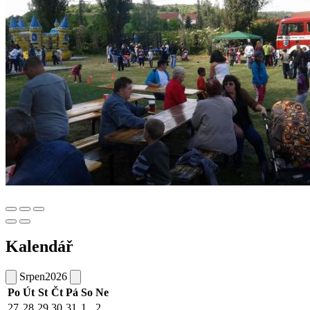
Kalendář
Srpen
2026
Po
Út
St
Čt
Pá
So
Ne
27
28
29
30
31
1
2