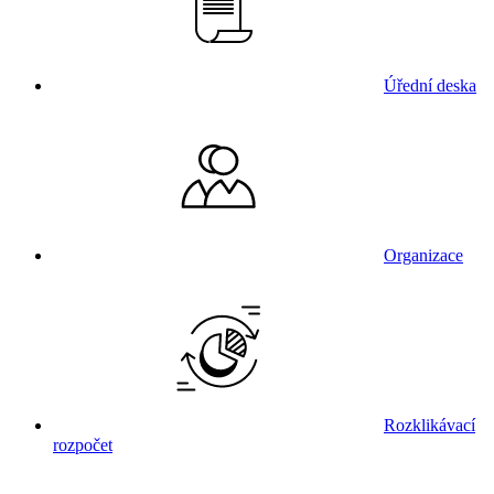
Úřední deska
Organizace
Rozklikávací
rozpočet