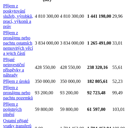
Příjem z
poskytování
služeb, výrobků,
4 810 300,00
4 810 300,00
1 441 198,00
29,96
prací, výkonů a
práv
Příjem z
pronájmu nebo
pachtu ostatních
3 834 000,00
3 834 000,00
1 265 491,00
33,01
nemovitých věcí
a jejich částí
Přijaté
neinvestiční
428 550,00
428 550,00
238 320,16
55,61
příspěvky a
náhrady
Příjem z úroků
350 000,00
350 000,00
182 805,61
52,23
Příjem z
pronájmu nebo
93 200,00
93 200,00
92 723,48
99,49
pachtu pozemků
Příjem z
pojistných
59 800,00
59 800,00
61 597,00
103,01
plnění
Ostatní přijaté
vratky transferů