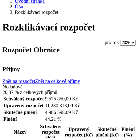
Úvodní stránka
Úřad
Rozklikávací rozpočet
Rozklikávací rozpočet
pro rok
Rozpočet Obrnice
Příjmy
Zpět na rozpočet
Zpět na celkové příjmy
Nedaňové
20,37 %
z celkových příjmů
Schválený rozpočet
9 575 850,00 Kč
Upravený rozpočet
11 280 313,00 Kč
Skutečné plnění
4 986 598,09 Kč
Plnění
44,21 %
Schválený
Upravený
Skutečné
Plnění
Název
rozpočet
rozpočet
(Kč)
plnění
(Kč)
(%)
(Kč)