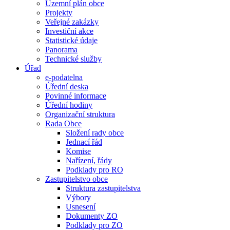
Územní plán obce
Projekty
Veřejné zakázky
Investiční akce
Statistické údaje
Panorama
Technické služby
Úřad
e-podatelna
Úřední deska
Povinné informace
Úřední hodiny
Organizační struktura
Rada Obce
Složení rady obce
Jednací řád
Komise
Nařízení, řády
Podklady pro RO
Zastupitelstvo obce
Struktura zastupitelstva
Výbory
Usnesení
Dokumenty ZO
Podklady pro ZO