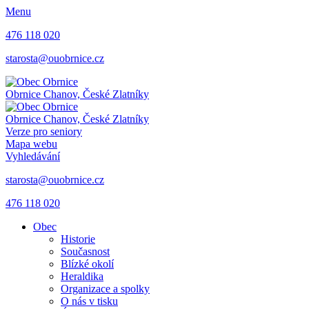
Menu
476 118 020
starosta@ouobrnice.cz
Obrnice
Chanov, České Zlatníky
Obrnice
Chanov, České Zlatníky
Verze pro seniory
Mapa webu
Vyhledávání
starosta@ouobrnice.cz
476 118 020
Obec
Historie
Současnost
Blízké okolí
Heraldika
Organizace a spolky
O nás v tisku