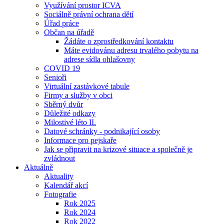
Využívání prostor ICVA
Sociálně právní ochrana dětí
Úřad práce
Občan na úřadě
Žádáte o zprostředkování kontaktu
Máte evidovánu adresu trvalého pobytu na
adrese sídla ohlašovny
COVID 19
Senioři
Virtuální zastávkové tabule
Firmy a služby v obci
Sběrný dvůr
Důležité odkazy
Milostivé léto II.
Datové schránky - podnikající osoby
Informace pro pejskaře
Jak se připravit na krizové situace a společně je
zvládnout
Aktuálně
Aktuality
Kalendář akcí
Fotografie
Rok 2025
Rok 2024
Rok 2022