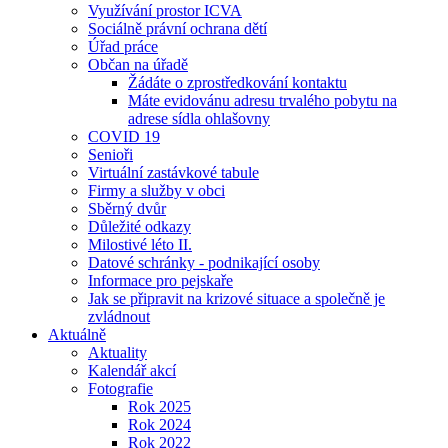
Využívání prostor ICVA
Sociálně právní ochrana dětí
Úřad práce
Občan na úřadě
Žádáte o zprostředkování kontaktu
Máte evidovánu adresu trvalého pobytu na
adrese sídla ohlašovny
COVID 19
Senioři
Virtuální zastávkové tabule
Firmy a služby v obci
Sběrný dvůr
Důležité odkazy
Milostivé léto II.
Datové schránky - podnikající osoby
Informace pro pejskaře
Jak se připravit na krizové situace a společně je
zvládnout
Aktuálně
Aktuality
Kalendář akcí
Fotografie
Rok 2025
Rok 2024
Rok 2022