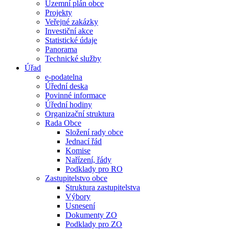
Územní plán obce
Projekty
Veřejné zakázky
Investiční akce
Statistické údaje
Panorama
Technické služby
Úřad
e-podatelna
Úřední deska
Povinné informace
Úřední hodiny
Organizační struktura
Rada Obce
Složení rady obce
Jednací řád
Komise
Nařízení, řády
Podklady pro RO
Zastupitelstvo obce
Struktura zastupitelstva
Výbory
Usnesení
Dokumenty ZO
Podklady pro ZO