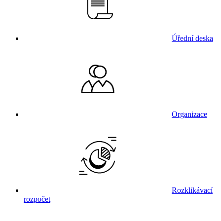
Úřední deska
Organizace
Rozklikávací
rozpočet