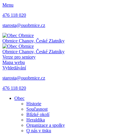
Menu
476 118 020
starosta@ouobrnice.cz
Obrnice
Chanov, České Zlatníky
Obrnice
Chanov, České Zlatníky
Verze pro seniory
Mapa webu
Vyhledávání
starosta@ouobrnice.cz
476 118 020
Obec
Historie
Současnost
Blízké okolí
Heraldika
Organizace a spolky
O nás v tisku