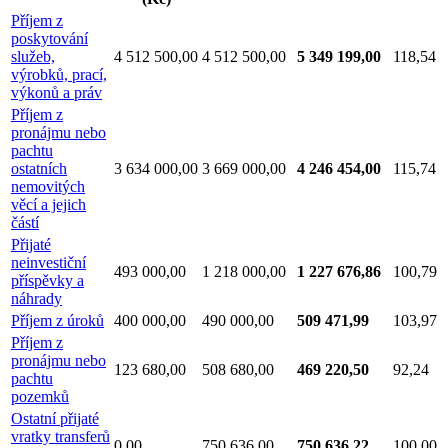
Příjem z
poskytování
služeb,
4 512 500,00
4 512 500,00
5 349 199,00
118,54
výrobků, prací,
výkonů a práv
Příjem z
pronájmu nebo
pachtu
ostatních
3 634 000,00
3 669 000,00
4 246 454,00
115,74
nemovitých
věcí a jejich
částí
Přijaté
neinvestiční
493 000,00
1 218 000,00
1 227 676,86
100,79
příspěvky a
náhrady
Příjem z úroků
400 000,00
490 000,00
509 471,99
103,97
Příjem z
pronájmu nebo
123 680,00
508 680,00
469 220,50
92,24
pachtu
pozemků
Ostatní přijaté
vratky transferů
0,00
750 636,00
750 636,22
100,00