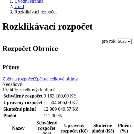
Úvodní stránka
Úřad
Rozklikávací rozpočet
Rozklikávací rozpočet
pro rok
Rozpočet Obrnice
Příjmy
Zpět na rozpočet
Zpět na celkové příjmy
Nedaňové
15,94 %
z celkových příjmů
Schválený rozpočet
9 163 180,00 Kč
Upravený rozpočet
11 504 606,00 Kč
Skutečné plnění
12 989 049,57 Kč
Plnění
112,90 %
Schválený
Upravený
Skutečné
Plnění
Název
rozpočet
rozpočet
(Kč)
plnění
(Kč)
(%)
(Kč)