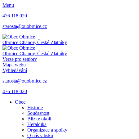
Menu
476 118 020
starosta@ouobrnice.cz
Obrnice
Chanov, České Zlatníky
Obrnice
Chanov, České Zlatníky
Verze pro seniory
Mapa webu
Vyhledávání
starosta@ouobrnice.cz
476 118 020
Obec
Historie
Současnost
Blízké okolí
Heraldika
Organizace a spolky
O nás v tisku