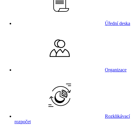
Úřední deska
Organizace
Rozklikávací
rozpočet