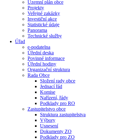
Územní plán obce
Projekty
Veřejné zakázky
Investiční akce
Statistické údaje
Panorama
Technické služby
Úřad
e-podatelna
Úřední deska
Povinné informace
Úřední hodiny
Organizační struktura
Rada Obce
Složení rady obce
Jednací řád
Komise
Nařízení, řády
Podklady pro RO
Zastupitelstvo obce
Struktura zastupitelstva
Výbory
Usnesení
Dokumenty ZO
Podklady pro ZO