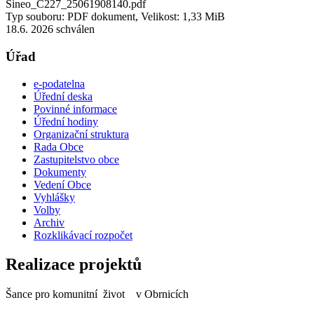
Sineo_C227_25061908140.pdf
Typ souboru: PDF dokument, Velikost: 1,33 MiB
18.6. 2026 schválen
Úřad
e-podatelna
Úřední deska
Povinné informace
Úřední hodiny
Organizační struktura
Rada Obce
Zastupitelstvo obce
Dokumenty
Vedení Obce
Vyhlášky
Volby
Archiv
Rozklikávací rozpočet
Realizace projektů
Šance pro komunitní život v Obrnicích