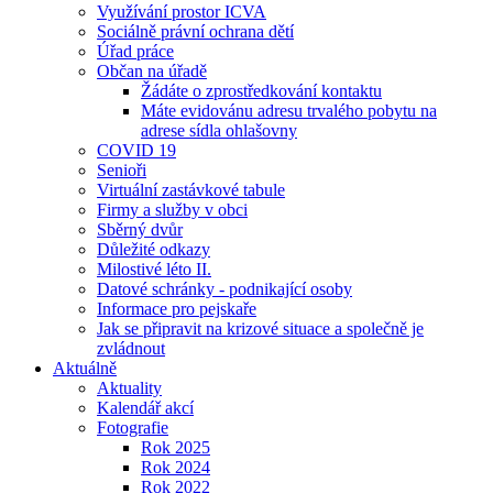
Využívání prostor ICVA
Sociálně právní ochrana dětí
Úřad práce
Občan na úřadě
Žádáte o zprostředkování kontaktu
Máte evidovánu adresu trvalého pobytu na
adrese sídla ohlašovny
COVID 19
Senioři
Virtuální zastávkové tabule
Firmy a služby v obci
Sběrný dvůr
Důležité odkazy
Milostivé léto II.
Datové schránky - podnikající osoby
Informace pro pejskaře
Jak se připravit na krizové situace a společně je
zvládnout
Aktuálně
Aktuality
Kalendář akcí
Fotografie
Rok 2025
Rok 2024
Rok 2022