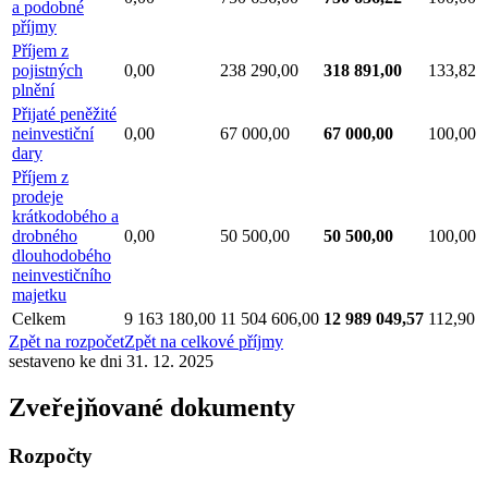
a podobné
příjmy
Příjem z
pojistných
0,00
238 290,00
318 891,00
133,82
plnění
Přijaté peněžité
neinvestiční
0,00
67 000,00
67 000,00
100,00
dary
Příjem z
prodeje
krátkodobého a
drobného
0,00
50 500,00
50 500,00
100,00
dlouhodobého
neinvestičního
majetku
Celkem
9 163 180,00
11 504 606,00
12 989 049,57
112,90
Zpět na rozpočet
Zpět na celkové příjmy
sestaveno ke dni 31. 12. 2025
Zveřejňované dokumenty
Rozpočty